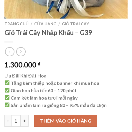
TRANG CHỦ
/
CỬA HÀNG
/
GIỎ TRÁI CÂY
Giỏ Trái Cây Nhập Khẩu – G39
1.300.000
₫
Ưu Đãi Khi Đặt Hoa
Tặng kèm thiệp hoặc banner khi mua hoa
Giao hoa hỏa tốc 60 – 120 phút
Cam kết làm hoa tươi mỗi ngày
Sản phẩm làm ra giống 80 – 95% mẫu đã chọn
Giỏ Trái Cây Nhập Khẩu - G39 số lượng
THÊM VÀO GIỎ HÀNG