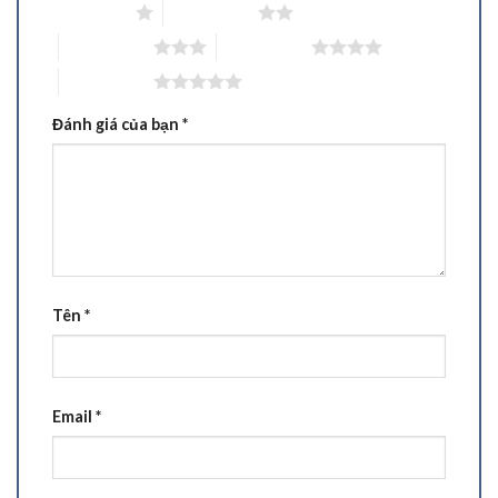
1 trên 5 sao
2 trên 5 sao
3 trên 5 sao
4 trên 5 sao
5 trên 5 sao
Đánh giá của bạn
*
Tên
*
Email
*