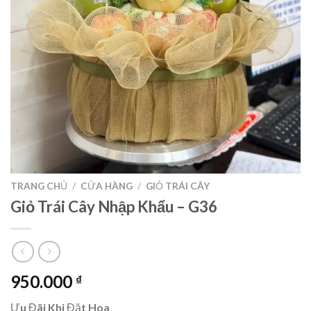
TRANG CHỦ
/
CỬA HÀNG
/
GIỎ TRÁI CÂY
Giỏ Trái Cây Nhập Khẩu – G36
950.000
₫
Ưu Đãi Khi Đặt Hoa