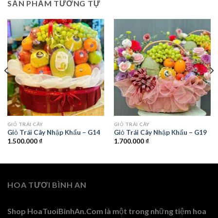
SẢN PHẨM TƯƠNG TỰ
GIỎ TRÁI CÂY
GIỎ TRÁI CÂY
Giỏ Trái Cây Nhập Khẩu – G14
Giỏ Trái Cây Nhập Khẩu – G19
1.500.000
₫
1.700.000
₫
HOA TƯƠI BÌNH AN
Shop HoaTuoiBinhAn.Com là một trong những tiệm hoa