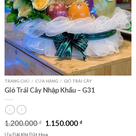
TRANG CHỦ
/
CỬA HÀNG
/
GIỎ TRÁI CÂY
Giỏ Trái Cây Nhập Khẩu – G31
Giá
Giá
1.200.000
1.150.000
₫
₫
gốc
hiện
Ưu Đãi Khi Đặt Hoa