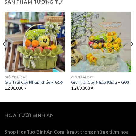
SẢN PHẨM TƯƠNG TỰ
GIỎ TRÁI CÂY
GIỎ TRÁI CÂY
Giỏ Trái Cây Nhập Khẩu – G16
Giỏ Trái Cây Nhập Khẩu – G03
1.200.000
₫
1.200.000
₫
HOA TƯƠI BÌNH AN
Shop HoaTuoiBinhAn.Com là một trong những tiệm hoa