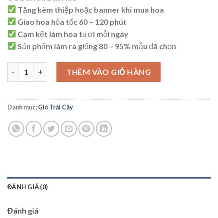
là:
tại
Tặng kèm thiệp hoặc banner khi mua hoa
1.200.000 ₫.
là:
Giao hoa hỏa tốc 60 – 120 phút
1.150.000 ₫.
Cam kết làm hoa tươi mỗi ngày
Sản phẩm làm ra giống 80 – 95% mẫu đã chọn
Giỏ Trái Cây Nhập Khẩu - G31 số lượng
THÊM VÀO GIỎ HÀNG
Danh mục:
Giỏ Trái Cây
ĐÁNH GIÁ (0)
Đánh giá