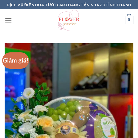
Skip
DỊCH VỤ ĐIỆN HOA TƯƠI GIAO HÀNG TẬN NHÀ 63 TỈNH THÀNH
to
content
0
Giảm giá!