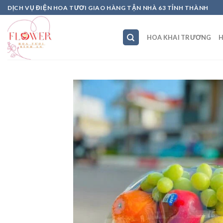
Skip
DỊCH VỤ ĐIỆN HOA TƯƠI GIAO HÀNG TẬN NHÀ 63 TỈNH THÀNH
to
content
HOA KHAI TRƯƠNG
H