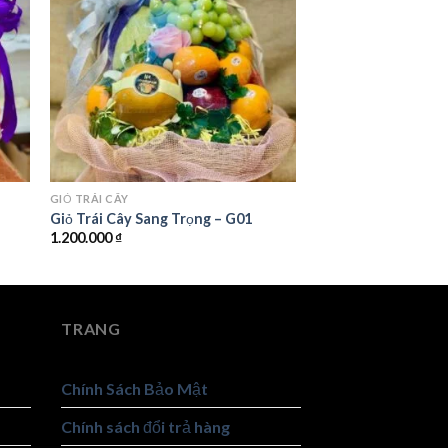
GIỎ TRÁI CÂY
Giỏ Trái Cây Sang Trọng – G01
1.200.000
₫
TRANG
Chính Sách Bảo Mật
Chính sách đổi trả hàng