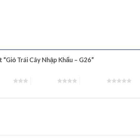
ét “Giỏ Trái Cây Nhập Khẩu – G26”
 5 sao
4 trên 5 sao
5 trên 5 sao