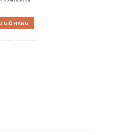
số lượng
O GIỎ HÀNG