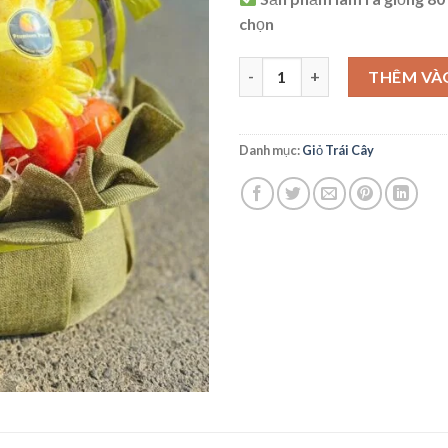
chọn
Giỏ Trái Cây Nhập Khẩu - G26 
THÊM VÀ
Danh mục:
Giỏ Trái Cây