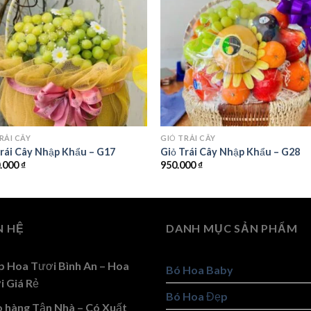
RÁI CÂY
GIỎ TRÁI CÂY
Trái Cây Nhập Khẩu – G17
Giỏ Trái Cây Nhập Khẩu – G28
0.000
₫
950.000
₫
N HỆ
DANH MỤC SẢN PHẨM
p Hoa Tươi Bình An – Hoa
Bó Hoa Baby
i Giá Rẻ
Bó Hoa Đẹp
o hàng Tận Nhà – Có Xuất