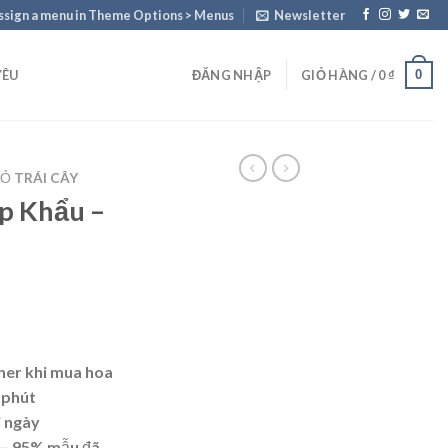
ssign a menu in Theme Options > Menus
Newsletter
0
YÊU
ĐĂNG NHẬP
GIỎ HÀNG /
0
₫
IỎ TRÁI CÂY
ập Khẩu –
ner khi mua hoa
 phút
i ngày
 – 95% mẫu đã