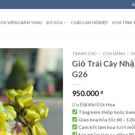
A
OA VIẾNG ĐÁM TANG
BÓ HOA
CHẬU LAN HỒ ĐIỆP
HOA TÌNH 
TRANG CHỦ
/
CỬA HÀNG
/
G
Giỏ Trái Cây Nh
G26
950.000
₫
Ưu Đãi Khi Đặt Hoa
Tặng kèm thiệp hoặc ban
Giao hoa hỏa tốc 60 – 120
Cam kết làm hoa tươi mỗ
Sản phẩm làm ra giống 80