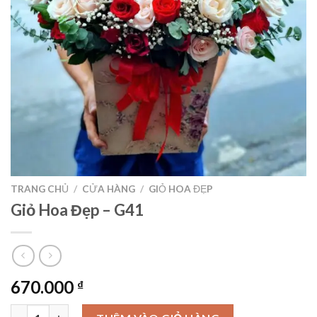
TRANG CHỦ
/
CỬA HÀNG
/
GIỎ HOA ĐẸP
Giỏ Hoa Đẹp – G41
670.000
₫
Giỏ Hoa Đẹp – G41 số lượng