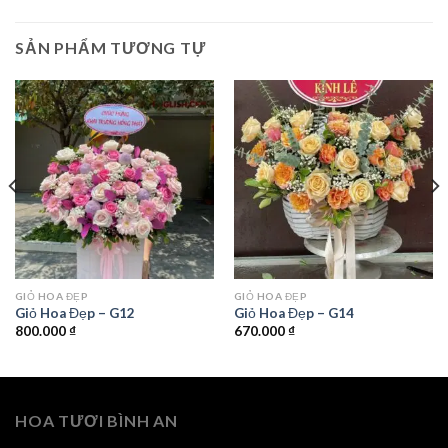
SẢN PHẨM TƯƠNG TỰ
GIỎ HOA ĐẸP
GIỎ HOA ĐẸP
Giỏ Hoa Đẹp – G12
Giỏ Hoa Đẹp – G14
800.000
₫
670.000
₫
HOA TƯƠI BÌNH AN